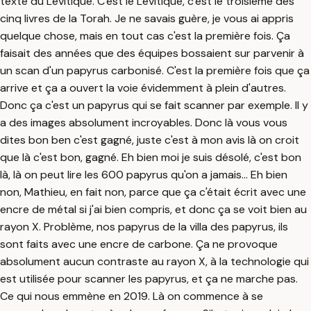
texte du Lévitique. C'est le Lévitique, c'est le troisième des
cinq livres de la Torah. Je ne savais guère, je vous ai appris
quelque chose, mais en tout cas c'est la première fois. Ça
faisait des années que des équipes bossaient sur parvenir à
un scan d'un papyrus carbonisé. C'est la première fois que ça
arrive et ça a ouvert la voie évidemment à plein d'autres.
Donc ça c'est un papyrus qui se fait scanner par exemple. Il y
a des images absolument incroyables. Donc là vous vous
dites bon ben c'est gagné, juste c'est à mon avis là on croit
que là c'est bon, gagné. Eh bien moi je suis désolé, c'est bon
là, là on peut lire les 600 papyrus qu'on a jamais... Eh bien
non, Mathieu, en fait non, parce que ça c'était écrit avec une
encre de métal si j'ai bien compris, et donc ça se voit bien au
rayon X. Problème, nos papyrus de la villa des papyrus, ils
sont faits avec une encre de carbone. Ça ne provoque
absolument aucun contraste au rayon X, à la technologie qui
est utilisée pour scanner les papyrus, et ça ne marche pas.
Ce qui nous emmène en 2019. Là on commence à se