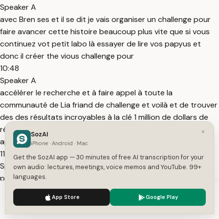
Speaker A
avec Bren ses et il se dit je vais organiser un challenge pour
faire avancer cette histoire beaucoup plus vite que si vous
continuez vot petit labo là essayer de lire vos papyus et
donc il créer the vious challenge pour
10:48
Speaker A
accélérer le recherche et à faire appel à toute la
communauté de Lia friand de challenge et voilà et de trouver
des des résultats incroyables à la clé 1 million de dollars de
récompense réparti en plusieurs catégories notamment
×
SozAI
apporté
iPhone · Android · Mac
11:00
Get the SozAI app — 30 minutes of free AI transcription for your
Speaker A
own audio: lectures, meetings, voice memos and YouTube. 99+
languages.
par N Freedman mais il y a aussi d'autres d'autres
investisseurs qui la trop bien le site genre tu as vraiment
We use cookies to enhance your experience.
Privacy Policy
App Store
Google Play
envie de participer et tout est super bien expliqué
Accept
Settings
honnêtement si si vous voulez creuser pouvez allez lire tout