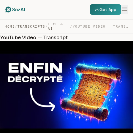
Get App
TECH &
HOME
/
TRANSCRIPTS
/
/
YOUTUBE VIDEO — TRANSCRIPT
AI
YouTube Video — Transcript