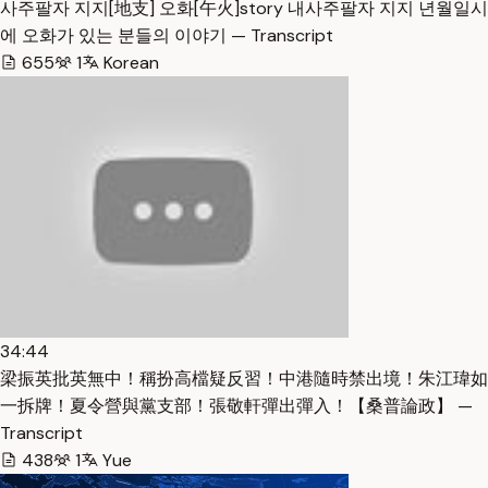
사주팔자 지지[地支] 오화[午火]story 내사주팔자 지지 년월일시
에 오화가 있는 분들의 이야기 — Transcript
655
1
Korean
34:44
梁振英批英無中！稱扮高檔疑反習！中港隨時禁出境！朱江瑋如
一拆牌！夏令營與黨支部！張敬軒彈出彈入！【桑普論政】 —
Transcript
438
1
Yue