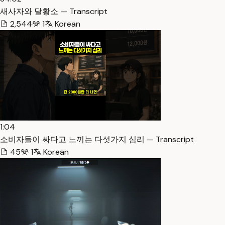
새사자와 달황소 — Transcript
2,544
1
Korean
1:04
소비자들이 싸다고 느끼는 다섯가지 심리 — Transcript
45
1
Korean