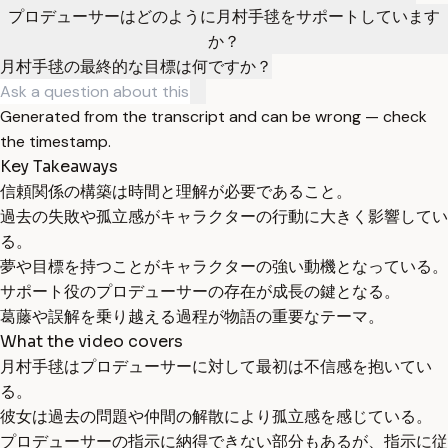
プロデューサーはどのように月村手毬をサポートしています
か？
月村手毬の最終的な目標は何ですか？
Generated from the transcript and can be wrong — check
the timestamp.
Key Takeaways
信頼関係の構築は時間と理解が必要であること。
過去の失敗や孤立感がキャラクターの行動に大きく影響してい
る。
夢や目標を持つことがキャラクターの強い動機となっている。
サポート役のプロデューサーの存在が成長の鍵となる。
葛藤や誤解を乗り越える過程が物語の重要なテーマ。
What the video covers
月村手毬はプロデューサーに対して最初は不信感を抱いてい
る。
彼女は過去の問題や仲間の解散により孤立感を感じている。
プロデューサーの指示に納得できない部分もあるが、指示に従