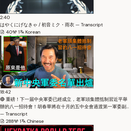
2:40
はやくにげなきゃ / 初音ミク・雨衣 — Transcript
40
1
Korean
18:42
🔴 重磅！下一届中央軍委已經成立，老軍頭集體抵制習近平舉
辦的八一招待會！胡春華將在十月的五中全會過渡第一軍委副…
— Transcript
288
1
Chinese