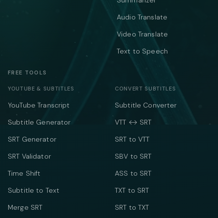
Summarizer
Audio Translate
Video Translate
Text to Speech
FREE TOOLS
YOUTUBE & SUBTITLES
CONVERT SUBTITLES
YouTube Transcript
Subtitle Converter
Subtitle Generator
VTT ↔ SRT
SRT Generator
SRT to VTT
SRT Validator
SBV to SRT
Time Shift
ASS to SRT
Subtitle to Text
TXT to SRT
Merge SRT
SRT to TXT