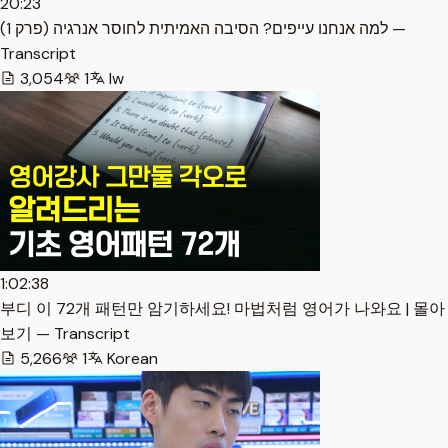
20:23
למה אנחנו עייפים? הסיבה האמיתית לחוסר אנרגיה (פרק 1) —
Transcript
3,054
1
Iw
1:02:38
부디 이 72개 패턴만 암기하세요! 마법처럼 영어가 나와요 | 몰아
보기 — Transcript
5,266
1
Korean