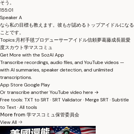
そう。
155:01
Speaker A
なら私の目標も教えます。彼もが認めるトップアイドルになる
ことです。
Topics:
月村手毬
プロデューサー
アイドル
信頼
夢
葛藤
成長
親愛
度
スカウト
学マスコミュ
Get More with the SozAI App
Transcribe recordings, audio files, and YouTube videos —
with AI summaries, speaker detection, and unlimited
transcriptions.
App Store
Google Play
Or transcribe another YouTube video here →
Free tools:
TXT to SRT
·
SRT Validator
·
Merge SRT
·
Subtitle
to Text
·
All tools
More from 学マスコミュ保管委員会
View All