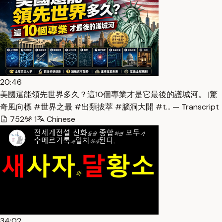
20:46
美國還能領先世界多久？這10個專業才是它最後的護城河。 |驚
奇風向標 #世界之最 #出類拔萃 #腦洞大開 #t… — Transcript
752
1
Chinese
34:02