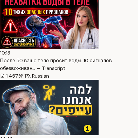
10:13
После 50 ваше тело просит воды: 10 сигналов
обезвоживан… — Transcript
1,457
1
Russian