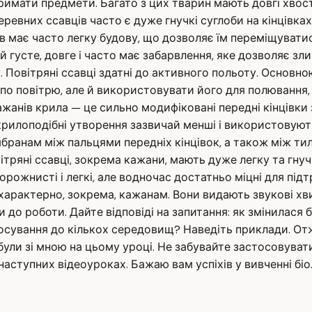
имати предмети. Багато з цих тварин мають довгі хвост
еревних ссавців часто є дуже гнучкі суглоби на кінцівках
ів має часто легку будову, що дозволяє їм переміщуватис
 густе, довге і часто має забарвлення, яке дозволяє з
. Повітряні ссавці здатні до активного польоту. Основн
 по повітрю, але й використовувати його для полювання,
жанів крила — це сильно модифіковані передні кінцівки
крилоподібні утворення зазвичай менші і використовують
анам між пальцями передніх кінцівок, а також між тиль
ітряні ссавці, зокрема кажани, мають дуже легку та гнуч
орожнисті і легкі, але водночас достатньо міцні для підт
арактерно, зокрема, кажанам. Вони видають звукові хвилі
до роботи. Дайте відповіді на запитання: як змінилася б
ування до кількох середовищ? Наведіть приклади. Отже, 
о були зі мною на цьому уроці. Не забувайте застосовува
наступних відеоуроках. Бажаю вам успіхів у вивченні біол