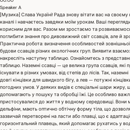
00:00
Speaker A
[Музика] Слава Україні! Рада знову вітати вас на своєму
каналі і навчаєтесь завдяки моїм урокам. Ваші перегляд
корисним для вас. Разом ми зростаємо та розвиваємось,
поглибити знання про дивовижний світ ссавців, але й зр
Практична робота: визначення особливостей зовнішньої 
будови ссавців різних екологічних груп. Виявити взаєм
накресліть наступну таблицю. Ознайомтесь з представник
таблицю. Наземні ссавці — це велика група ссавців, які
існувати в різних умовах, від степів до лісів. Так, назе
довгі кінцівки для швидкого бігу, а лев — потужні кінці
погодних умов. У деяких видів є спеціальні шари жиру, 
допомагають у пошуку та обробці їжі. Це особливо важли
пристосувалися до життя у водному середовищі. Вони маю
дельфіни, мають оптично обтічну форму тіла, що дозволя
зазвичай перетворені на ласти або плавці, що є адаптаці
горизонтальний плавець, який допомагає рухатись у вод