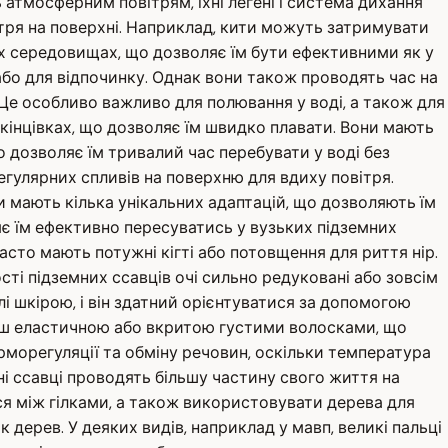
 атмосферним повітрям, їхні легені і система дихання
тря на поверхні. Наприклад, кити можуть затримувати
обох середовищах, що дозволяє їм бути ефективними як у
 або для відпочинку. Однак вони також проводять час на
 Це особливо важливо для полювання у воді, а також для
кінцівках, що дозволяє їм швидко плавати. Вони мають
о дозволяє їм тривалий час перебувати у воді без
егулярних спливів на поверхню для вдиху повітря.
и мають кілька унікальних адаптацій, що дозволяють їм
яє їм ефективно пересуватись у вузьких підземних
асто мають потужні кігті або потовщення для риття нір.
сті підземних ссавців очі сильно редуковані або зовсім
лі шкірою, і він здатний орієнтуватися за допомогою
ільш еластичною або вкритою густими волосками, що
морегуляції та обміну речовин, оскільки температура
ні ссавці проводять більшу частину свого життя на
ися між гілками, а також використовувати дерева для
 дерев. У деяких видів, наприклад у мавп, великі пальці