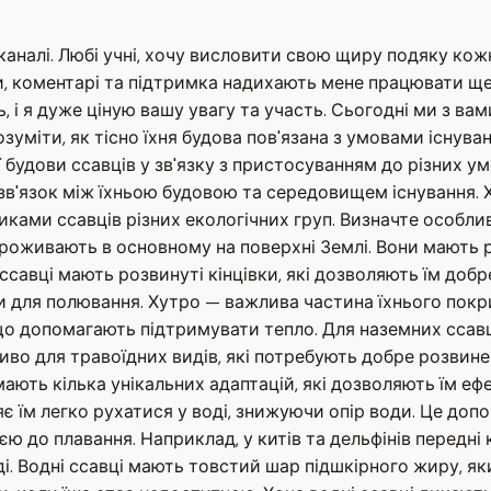
 каналі. Любі учні, хочу висловити свою щиру подяку кож
и, коментарі та підтримка надихають мене працювати ще 
 і я дуже ціную вашу увагу та участь. Сьогодні ми з ва
озуміти, як тісно їхня будова пов'язана з умовами існув
будови ссавців у зв'язку з пристосуванням до різних ум
озв'язок між їхньою будовою та середовищем існування. 
ами ссавців різних екологічних груп. Визначте особливо
 проживають в основному на поверхні Землі. Вони мають р
мні ссавці мають розвинуті кінцівки, які дозволяють їм до
вки для полювання. Хутро — важлива частина їхнього покр
що допомагають підтримувати тепло. Для наземних ссавці
во для травоїдних видів, які потребують добре розвинен
ть кілька унікальних адаптацій, які дозволяють їм ефек
є їм легко рухатися у воді, знижуючи опір води. Це допо
єю до плавання. Наприклад, у китів та дельфінів передні 
і. Водні ссавці мають товстий шар підшкірного жиру, як