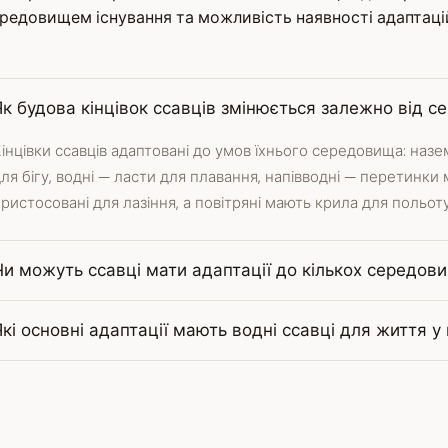
редовищем існування та можливість наявності адаптацій
Як будова кінцівок ссавців змінюється залежно від 
інцівки ссавців адаптовані до умов їхнього середовища: назе
ля бігу, водні — ласти для плавання, напівводні — перетинки
ристосовані для лазіння, а повітряні мають крила для польоту
Чи можуть ссавці мати адаптації до кількох середов
Які основні адаптації мають водні ссавці для життя 