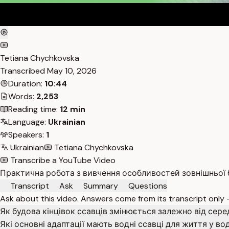
Tetiana Chychkovska
Transcribed
May 10, 2026
Duration:
10:44
Words:
2,253
Reading time:
12 min
Language:
Ukrainian
Speakers:
1
Ukrainian
Tetiana Chychkovska
Transcribe a YouTube Video
Практична робота з вивчення особливостей зовнішньої бу
Transcript
Ask
Summary
Questions
Ask about this video. Answers come from its transcript only
Як будова кінцівок ссавців змінюється залежно від сер
Які основні адаптації мають водні ссавці для життя у 