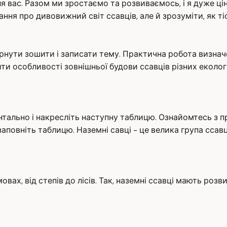
ля вас. Разом ми зростаємо та розвиваємось, і я дуже ц
ння про дивовижний світ ссавців, але й зрозуміти, як ті
рнути зошити і записати тему. Практична робота визначе
ити особливості зовнішньої будови ссавців різних еколо
нтально і накресліть наступну таблицю. Ознайомтесь з п
заповніть таблицю. Наземні савці - це велика група ссав
овах, від степів до лісів. Так, наземні ссавці мають розв