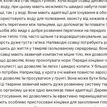
, коли їжа стає недоступною. Хоча водні ссавці дихають
 воду, при цьому мають можливість швидко набути пові
ші, так і у воді. Вони мають адаптації для існування в 
 використовують воду для полювання, захисту від хижаків
ають перетинки між пальцями, що допомагає їм плавати.
обів або видр є добре розвинені перетинки на передніх 
ючи тепло тіла, часто щільне та водовідштовхувальне, щ
рсть дуже густа і м'яка. Напівводні ссавці потребують р
вшись до життя у темряві ізольованому середовищі. Вон
ссавці мають зазвичай компактне міцне тіло, яке дозвол
, що дозволяє йому прокопувати нори. Передні кінцівки ч
кулисті, що дозволяє їм легко і швидко копати. У більшо
е потрібен. Наприклад, у крота очі майже повністю зарос
що дозволяє їм просуватися у ґрунті. Вона може бути б
Ці тварини зазвичай мають дуже розвинену систему тер
о організму це все одно викликає певні адаптації. Дерев
пристосування, які дозволяють їм ефективно переміщуват
ають особливо пристосовані кінцівки для захоплення гілок