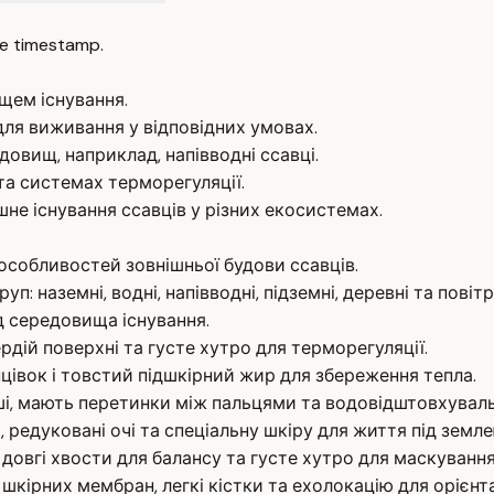
e timestamp.
ищем існування.
 для виживання у відповідних умовах.
овищ, наприклад, напівводні ссавці.
 та системах терморегуляції.
не існування ссавців у різних екосистемах.
особливостей зовнішньої будови ссавців.
п: наземні, водні, напівводні, підземні, деревні та повітр
д середовища існування.
рдій поверхні та густе хутро для терморегуляції.
інцівок і товстий підшкірний жир для збереження тепла.
 суші, мають перетинки між пальцями та водовідштовхувал
я, редуковані очі та спеціальну шкіру для життя під земле
 довгі хвости для балансу та густе хутро для маскування
шкірних мембран, легкі кістки та ехолокацію для орієнта