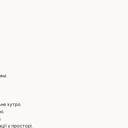
яні.
ьне хутро.
ю.
.
ції у просторі.