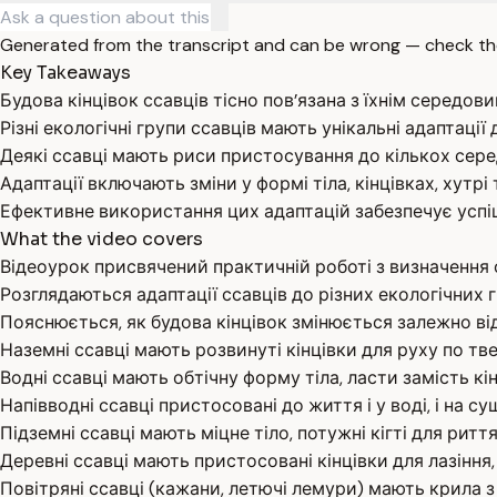
Generated from the transcript and can be wrong — check th
Key Takeaways
Будова кінцівок ссавців тісно пов’язана з їхнім середов
Різні екологічні групи ссавців мають унікальні адаптації
Деякі ссавці мають риси пристосування до кількох серед
Адаптації включають зміни у формі тіла, кінцівках, хутрі
Ефективне використання цих адаптацій забезпечує успіш
What the video covers
Відеоурок присвячений практичній роботі з визначення 
Розглядаються адаптації ссавців до різних екологічних гру
Пояснюється, як будова кінцівок змінюється залежно ві
Наземні ссавці мають розвинуті кінцівки для руху по тве
Водні ссавці мають обтічну форму тіла, ласти замість к
Напівводні ссавці пристосовані до життя і у воді, і на
Підземні ссавці мають міцне тіло, потужні кігті для ритт
Деревні ссавці мають пристосовані кінцівки для лазіння,
Повітряні ссавці (кажани, летючі лемури) мають крила з 