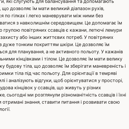
и, які слугують для балансування та допомагають
, що дозволяє їм мати великий діапазон рухів,
я по гілках і легко маневрувати між ними без
ливатися з навколишнім середовищем. Це допомагає їм
ою групою повітряних ссавців є кажани, летючі лемури
 захисту або інших життєвих потреб. У повітряних
 з дуже тонким покриттям шкіри. Це дозволяє їм
ся для планування, а не активного польоту. У кажанів
ними кінцівками і тілом. Це дозволяє їм мати велику
ку будову тіла, що дозволяє їм зберігати маневреність і
римки тіла під час польоту. Для орієнтації в темряві
 і аналізують відгуки, щоб орієнтуватися у просторі,
удова кінцівок у ссавців, що живуть у різних
сьогодні ми розглянули різноманітність ссавців і їхні
ти отримані знання, ставити питання і розвивати свою
огії.