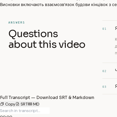
Висновки включають взаємозв’язок будови кінцівок з се
ANSWERS
01
Questions
К
about this video
д
п
02
03
Full Transcript — Download SRT & Markdown
Copy
SRT
MD