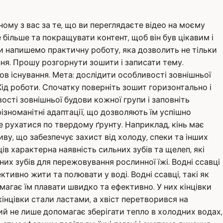
ному з вас за те, що ви переглядаєте відео на моєму
більше та покращувати контент, щоб він був цікавим і
ми напишемо практичну роботу, яка дозволить не тільки
ання. Прошу розгорнути зошити і записати тему.
ов існування. Мета: дослідити особливості зовнішньої
Хід роботи. Спочатку поверніть зошит горизонтально і
сті зовнішньої будови кожної групи і заповніть
ізноманітні адаптації, що дозволяють їм успішно
бре рухатися по твердому ґрунту. Наприклад, кінь має
иву, що забезпечує захист від холоду, спеки та інших
в характерна наявність сильних зубів та щелеп, які
их зубів для пережовування рослинної їжі. Водні ссавці
тивно жити та полювати у воді. Водні ссавці, такі як
магає їм плавати швидко та ефективно. У них кінцівки
кінцівки стали ластами, а хвіст перетворився на
ий не лише допомагає зберігати тепло в холодних водах,