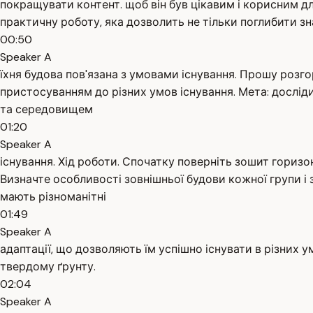
покращувати контент. щоб він був цікавим і корисним д
практичну роботу, яка дозволить не тільки поглибити зна
00:50
Speaker A
їхня будова пов'язана з умовами існування. Прошу розго
пристосуванням до різних умов існування. Мета: дослід
та середовищем
01:20
Speaker A
існування. Хід роботи. Спочатку поверніть зошит горизо
Визначте особливості зовнішньої будови кожної групи і 
мають різноманітні
01:49
Speaker A
адаптації, що дозволяють їм успішно існувати в різних ум
твердому ґрунту.
02:04
Speaker A