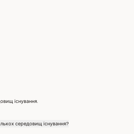
довищ існування.
кількох середовищ існування?