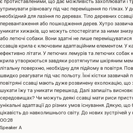
є протиставленими, що дає можливість захоплювати і тр
утримувати рівновагу під час переміщення по гілках. У д
необхідний для лазіння по деревах. Тіло деревних ссавц
перевантаження або пошкодження дерев. Хутро зазвичай
уникати хижаків, що можуть спостерігати за ними знизу
або летючі собаки. Вони здатні не лише переміщуватися
ссавців крила є ключовим адаптаційним елементом. У ка
ефективно літати. У летючих лемурів та летючих собак 
крила утворюються завдяки розтягнутим шкіряним мембр
літальну поверхню, необхідну для підйому в повітря. Пов
швидко реагувати під час польоту. Їхні кістки зазвичай п
повітряні ссавці мають дуже розвинену ехолокацію, що х
шукати їжу та уникати перешкод. Далі запишіть висновки 
середовищах? Чи можуть деякі ссавці мати риси пристос
унікальні адаптації до різних умов існування. Дякую, щ
цікавість до навколишнього світу. До нових зустрічей у 
00:28
Speaker A