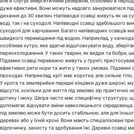
але й слугує енергетичним резервом, особливо в періоди
дуже ефективні. Вони можуть надовго занурюватися під
дихання до 30 хвилин. Напівводні ссавці живуть як на су
воді, так і на суходолі. Напівводні ссавці здебільшого
суходолі для харчування. Багато напівводних ссавців м
швидкого переміщення під водою. Наприклад, у качкодзь
особливе хутро, яке здатне відштовхувати воду, зберіга
переохолодження. У таких тварин, як видри та бобри, ше
Підземні ссавці переважно живуть у ґрунті, пристосува
ефективно рити нори та жити у таких умовах. Підземні 
проходах. Наприклад, кріт має коротке, але сильне тіло
У крота та землерийки передні кінцівки дуже широкі, мус
відсутні, оскільки для життя під землею зір практично н
дотику і нюху. Шкіра часто має специфічну структуру, 
допомагає відчувати зміни навколишнього середовища. 
під землею може бути досить стабільною, але для їхньог
деревах або у їхній кроні. Вони мають спеціалізовані 
відпочинку, захисту та здобування їжі. Деревні ссавці м