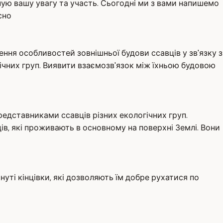
іную вашу увагу та участь. Сьогодні ми з вами напишемо
сно
ння особливостей зовнішньої будови ссавців у зв'язку з
гічних груп. Виявити взаємозв'язок між їхньою будовою
редставниками ссавців різних екологічних груп.
ців, які проживають в основному на поверхні Землі. Вони
инуті кінцівки, які дозволяють їм добре рухатися по