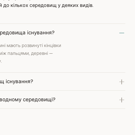
 до кількох середовищ у деяких видів.
середовища існування?
мні мають розвинуті кінцівки
 між пальцями, деревні —
.
ищ існування?
у водному середовищі?