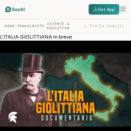
Get App
SCIENCE &
HOME
/
TRANSCRIPTS
/
/
L’ITALIA GIOLITTIANA IN BREVE — TRANSCRIPT
EDUCATION
L'ITALIA GIOLITTIANA in breve