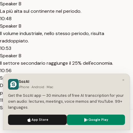
Speaker B
La più alta sul continente nel periodo.
10:48
Speaker B
Il volume industriale, nello stesso periodo, risulta
raddoppiato.
10:53
Speaker B
Il settore secondario raggiunge il 25% dell'economia.
10:56
Speaker A
×
SozAI
Dall'inizio del 900 fino alla Prima Guerra Mondiale, il reddito
iPhone · Android · Mac
pro capite aumenta del 30%.
Get the SozAI app — 30 minutes of free AI transcription for your
11:03
own audio: lectures, meetings, voice memos and YouTube. 99+
Speaker A
languages.
Varie fasce della popolazione non sono più schiacciate dai
We use cookies to enhance your experience.
Privacy Policy
App Store
Google Play
costi della vita e possono permettersi nuove spese.
Accept
Settings
11:08