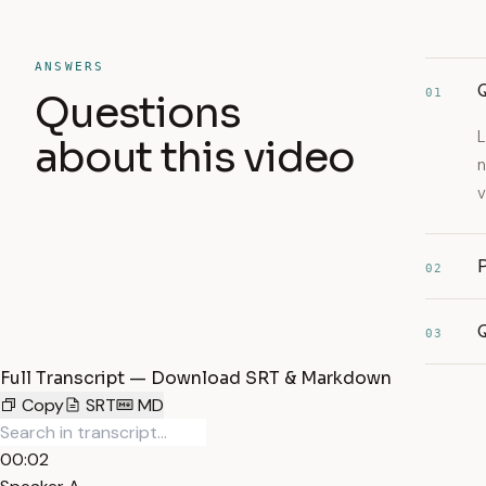
ANSWERS
Q
01
Questions
L
about this video
n
v
P
02
Q
03
Full Transcript — Download SRT & Markdown
Copy
SRT
MD
00:02