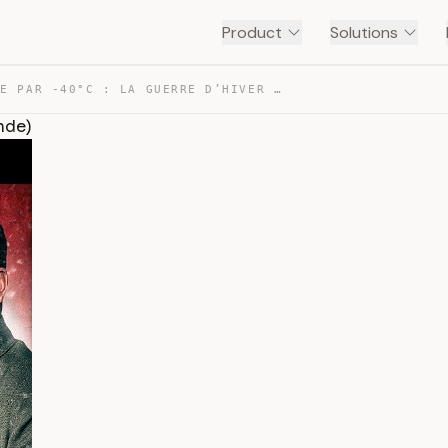
Product
Solutions
COMBATTRE PAR -40°C : LA GUERRE D’HIVER (URSS VS FINLAN… — TRANSCRIPT
nde)