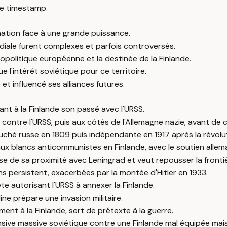
e timestamp.
 nation face à une grande puissance.
diale furent complexes et parfois controversés.
politique européenne et la destinée de la Finlande.
 l'intérêt soviétique pour ce territoire.
et influencé ses alliances futures.
lant à la Finlande son passé avec l'URSS.
contre l'URSS, puis aux côtés de l'Allemagne nazie, avant de co
ché russe en 1809 puis indépendante en 1917 après la révolut
ux blancs anticommunistes en Finlande, avec le soutien allem
e de sa proximité avec Leningrad et veut repousser la frontiè
s persistent, exacerbées par la montée d'Hitler en 1933.
e autorisant l'URSS à annexer la Finlande.
ne prépare une invasion militaire.
ent à la Finlande, sert de prétexte à la guerre.
ive massive soviétique contre une Finlande mal équipée mais 