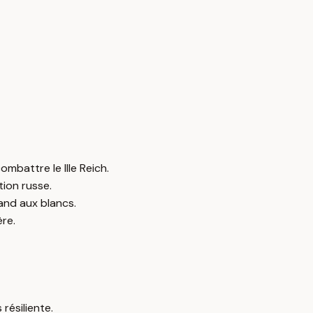
mbattre le IIIe Reich.
ion russe.
and aux blancs.
re.
résiliente.