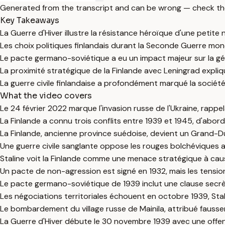
Generated from the transcript and can be wrong — check th
Key Takeaways
La Guerre d'Hiver illustre la résistance héroïque d'une petite
Les choix politiques finlandais durant la Seconde Guerre mon
Le pacte germano-soviétique a eu un impact majeur sur la géo
La proximité stratégique de la Finlande avec Leningrad explique
La guerre civile finlandaise a profondément marqué la société 
What the video covers
Le 24 février 2022 marque l'invasion russe de l'Ukraine, rappe
La Finlande a connu trois conflits entre 1939 et 1945, d'abord 
La Finlande, ancienne province suédoise, devient un Grand-Du
Une guerre civile sanglante oppose les rouges bolchéviques a
Staline voit la Finlande comme une menace stratégique à caus
Un pacte de non-agression est signé en 1932, mais les tension
Le pacte germano-soviétique de 1939 inclut une clause secrèt
Les négociations territoriales échouent en octobre 1939, Stali
Le bombardement du village russe de Mainila, attribué faussem
La Guerre d'Hiver débute le 30 novembre 1939 avec une offens