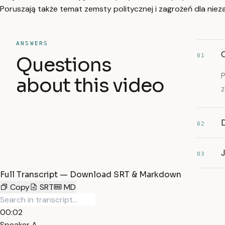
Poruszają także temat zemsty politycznej i zagrożeń dla niez
ANSWERS
01
Questions
P
about this video
z
02
03
Full Transcript — Download SRT & Markdown
Copy
SRT
MD
00:02
Speaker A