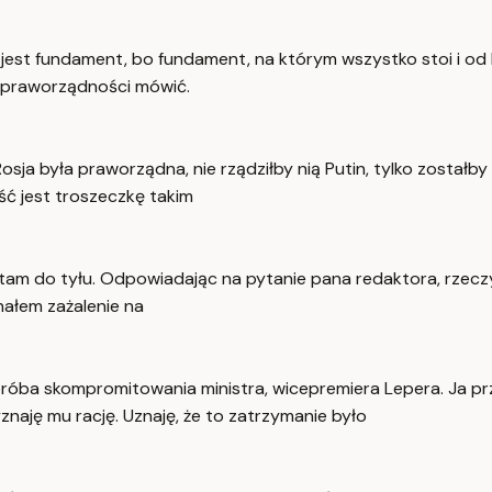
jest fundament, bo fundament, na którym wszystko stoi i od
ej praworządności mówić.
Rosja była praworządna, nie rządziłby nią Putin, tylko zosta
ość jest troszeczkę takim
eś tam do tyłu. Odpowiadając na pytanie pana redaktora, rze
znałem zażalenie na
próba skompromitowania ministra, wicepremiera Lepera. Ja p
naję mu rację. Uznaję, że to zatrzymanie było