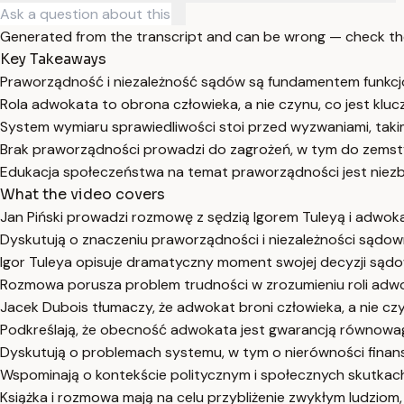
Generated from the transcript and can be wrong — check th
Key Takeaways
Praworządność i niezależność sądów są fundamentem funkcj
Rola adwokata to obrona człowieka, a nie czynu, co jest klu
System wymiaru sprawiedliwości stoi przed wyzwaniami, takimi
Brak praworządności prowadzi do zagrożeń, w tym do zemsty
Edukacja społeczeństwa na temat praworządności jest niezbęd
What the video covers
Jan Piński prowadzi rozmowę z sędzią Igorem Tuleyą i adwoka
Dyskutują o znaczeniu praworządności i niezależności sądow
Igor Tuleya opisuje dramatyczny moment swojej decyzji sądowe
Rozmowa porusza problem trudności w zrozumieniu roli adwo
Jacek Dubois tłumaczy, że adwokat broni człowieka, a nie czy
Podkreślają, że obecność adwokata jest gwarancją równowag
Dyskutują o problemach systemu, w tym o nierówności finanso
Wspominają o kontekście politycznym i społecznych skutkach 
Książka i rozmowa mają na celu przybliżenie zwykłym ludziom