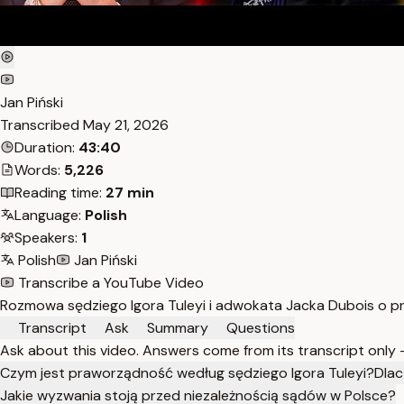
Jan Piński
Transcribed
May 21, 2026
Duration:
43:40
Words:
5,226
Reading time:
27 min
Language:
Polish
Speakers:
1
Polish
Jan Piński
Transcribe a YouTube Video
Rozmowa sędziego Igora Tuleyi i adwokata Jacka Dubois o pr
Transcript
Ask
Summary
Questions
Ask about this video. Answers come from its transcript only
Czym jest praworządność według sędziego Igora Tuleyi?
Dlac
Jakie wyzwania stoją przed niezależnością sądów w Polsce?