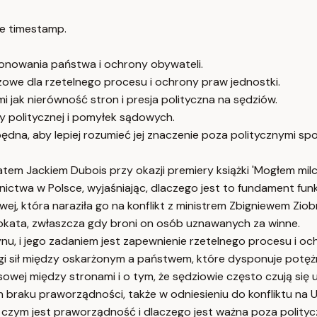
e timestamp.
onowania państwa i ochrony obywateli.
czowe dla rzetelnego procesu i ochrony praw jednostki.
 jak nierówność stron i presja polityczna na sędziów.
 politycznej i pomyłek sądowych.
na, aby lepiej rozumieć jej znaczenie poza politycznymi spo
tem Jackiem Dubois przy okazji premiery książki 'Mogłem milc
nictwa w Polsce, wyjaśniając, dlaczego jest to fundament fu
j, która naraziła go na konflikt z ministrem Zbigniewem Ziob
kata, zwłaszcza gdy broni on osób uznawanych za winne.
nu, i jego zadaniem jest zapewnienie rzetelnego procesu i och
i sił między oskarżonym a państwem, które dysponuje potęż
wej między stronami i o tym, że sędziowie często czują się u
braku praworządności, także w odniesieniu do konfliktu na Uk
, czym jest praworządność i dlaczego jest ważna poza polity