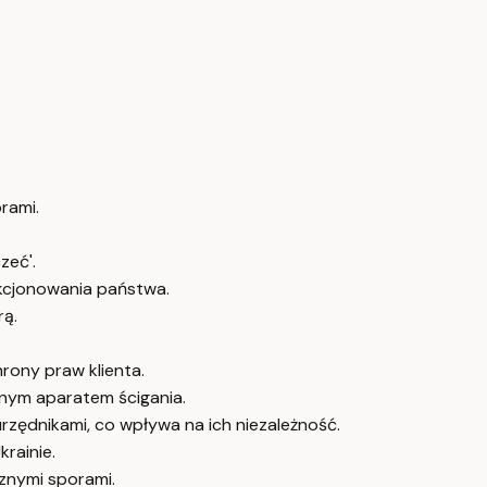
rami.
zeć'.
nkcjonowania państwa.
rą.
rony praw klienta.
nym aparatem ścigania.
rzędnikami, co wpływa na ich niezależność.
rainie.
cznymi sporami.