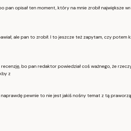
 bo pan opisał ten moment, który na mnie zrobił największe w
bawiał, ale pan to zrobił. I to jeszcze też zapytam, czy potem
per recenzję, bo pan redaktor powiedział coś ważnego, że rzec
kby z
aprawdę pewnie to nie jest jakiś nośny temat z tą praworządn