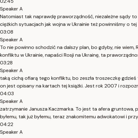
02:45
Speaker A
Natomiast tak naprawdę praworządność, niezależne sądy to 
ciężkich sytuacjach jak wojna w Ukrainie też powinniśmy o t
03:08
Speaker A
To nie powinno schodzić na dalszy plan, bo gdyby, nie wiem, 
konfliktu w Ukrainie, napaści Rosji na Ukrainę, ta praworządn
03:28
Speaker A
taką cichą ofiarą tego konfliktu, bo zeszła troszeczkę gdzi
on jest opisany na kartach tej książki. Jest rok 2007 i rozpo
04:03
Speaker A
zatrzymanie Janusza Kaczmarka. To jest ta afera gruntowa, 
byłemu, tak już byłemu, teraz znakomitemu adwokatowi i przyz
04:22
Speaker A