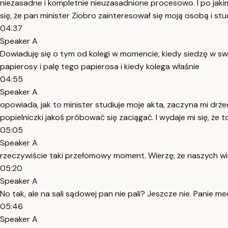
niezasadne i kompletnie nieuzasadnione procesowo. I po jakim
się, że pan minister Ziobro zainteresował się moją osobą i st
04:37
Speaker A
Dowiaduję się o tym od kolegi w momencie, kiedy siedzę w swo
papierosy i palę tego papierosa i kiedy kolega właśnie
04:55
Speaker A
opowiada, jak to minister studiuje moje akta, zaczyna mi drż
popielniczki jakoś próbować się zaciągać. I wydaje mi się, że t
05:05
Speaker A
rzeczywiście taki przełomowy moment. Wierzę, że naszych wid
05:20
Speaker A
No tak, ale na sali sądowej pan nie pali? Jeszcze nie. Panie m
05:46
Speaker A