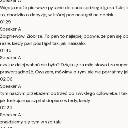
Speaker A
Więc ja może pierwsze pytanie do pana sędziego Igora Tulei,
to, chodziło o decyzję, w której pan nastąpił na odcisk
01:29
Speaker A
Zbigniewowi Ziobrze. To pan to najlepiej opowie, że pan się o
razie, kiedy pan postąpił tak, jak należało,
01:45
Speaker A
czy już dalej wahań nie było? Dziękuję za miłe słowa i za su
praworządność. Owszem, mówimy o tym, ale nie potrafimy ja
02:06
Speaker A
tym naszym przekazem dotrzeć do zwykłego człowieka. I tak n
jak funkcjonuje szpital dopiero wtedy, kiedy
02:24
Speaker A
znajdziemy się tym w szpitalu.