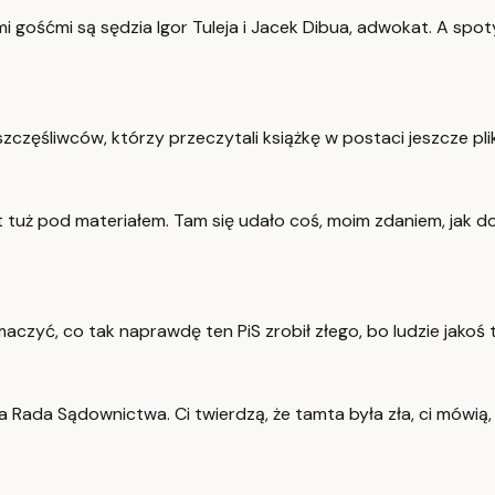
i gośćmi są sędzia Igor Tuleja i Jacek Dibua, adwokat. A spoty
zczęśliwców, którzy przeczytali książkę w postaci jeszcze pl
est tuż pod materiałem. Tam się udało coś, moim zdaniem, jak d
maczyć, co tak naprawdę ten PiS zrobił złego, bo ludzie jakoś 
 Rada Sądownictwa. Ci twierdzą, że tamta była zła, ci mówią, 