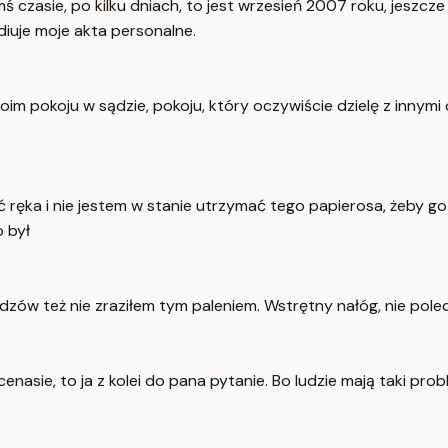
ś czasie, po kilku dniach, to jest wrzesień 2007 roku, jeszcz
udiuje moje akta personalne.
im pokoju w sądzie, pokoju, który oczywiście dzielę z innymi 
eć ręka i nie jestem w stanie utrzymać tego papierosa, żeby g
o był
zów też nie zraziłem tym paleniem. Wstrętny nałóg, nie pole
ecenasie, to ja z kolei do pana pytanie. Bo ludzie mają taki pr