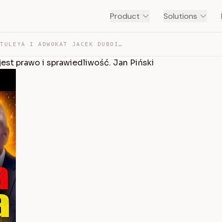
Product
Solutions
SĘDZIA IGOR TULEYA I ADWOKAT JACEK DUBOIS O TYM, CZYM J… — TRANSCRIPT
jest prawo i sprawiedliwość. Jan Piński