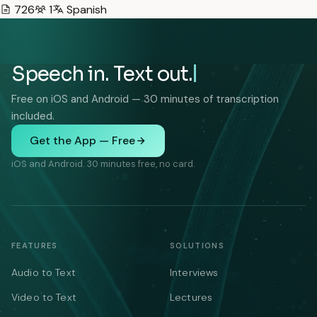
726
1
Spanish
Speech in. Text out.
Free on iOS and Android — 30 minutes of transcription
included.
Get the App — Free
iOS and Android. 30 minutes free, no card.
FEATURES
SOLUTIONS
Audio to Text
Interviews
Video to Text
Lectures