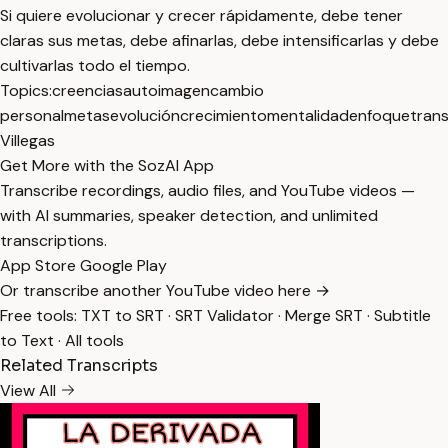
Si quiere evolucionar y crecer rápidamente, debe tener
claras sus metas, debe afinarlas, debe intensificarlas y debe
cultivarlas todo el tiempo.
Topics:
creencias
autoimagen
cambio
personal
metas
evolución
crecimiento
mentalidad
enfoque
tran
Villegas
Get More with the SozAI App
Transcribe recordings, audio files, and YouTube videos —
with AI summaries, speaker detection, and unlimited
transcriptions.
App Store
Google Play
Or transcribe another YouTube video here →
Free tools:
TXT to SRT
·
SRT Validator
·
Merge SRT
·
Subtitle
to Text
·
All tools
Related Transcripts
View All