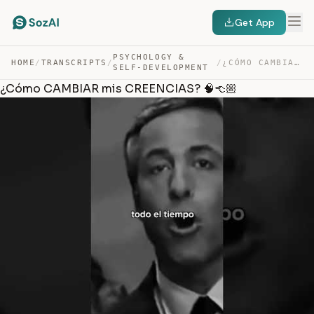
Get App
PSYCHOLOGY &
HOME
/
TRANSCRIPTS
/
/
¿CÓMO CAMBIAR MIS CREENCIAS? 🧠👈🏼 — TRANSCRIPT
SELF-DEVELOPMENT
¿Cómo CAMBIAR mis CREENCIAS? 🧠👈🏼