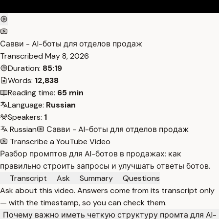
Савви - AI-боты для отделов продаж
Transcribed
May 8, 2026
Duration:
85:19
Words:
12,838
Reading time:
65 min
Language:
Russian
Speakers:
1
Russian
Савви - AI-боты для отделов продаж
Transcribe a YouTube Video
Разбор промптов для AI-ботов в продажах: как
правильно строить запросы и улучшать ответы ботов.
Transcript
Ask
Summary
Questions
Ask about this video. Answers come from its transcript only
— with the timestamp, so you can check them.
Почему важно иметь четкую структуру промта для AI-