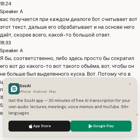
18:24
Speaker A
вас получается при каждом диалоге бот считывает вот
этот текст, дальше его обрабатывает и на основе него
даёт, скорее всего, какой-то большой ответ.
18:33
Speaker A
Я бы, соответственно, либо здесь просто бы сократил
его вот до какого-то вот такого объёма, вот, чтобы он
не больше был выделенного куска. Вот. Потому что в
целом, ну, здесь как бы уже есть вот как бы все
×
SozAI
перечисленные ценности, да? То
iPhone · Android · Mac
18:46
Get the SozAI app — 30 minutes of free AI transcription for your
Speaker A
own audio: lectures, meetings, voice memos and YouTube. 99+
есть зачем как бы их дальше ну раскрывать? Они и так,
languages.
наверное, ну, как бы понятны будут и тому же боту, да, и
We use cookies to enhance your experience.
Privacy Policy
App Store
Google Play
если мы будем вот это всё раскрытие давать ещё и
Accept
Settings
клиенту вываливать, но кажется, что слишком как бы