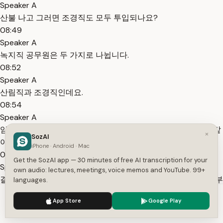
Speaker A
산불 나고 그러면 조경직도 모두 투입되나요?
08:49
Speaker A
녹지직 공무원은 두 가지로 나뉩니다.
08:52
Speaker A
산림직과 조경직인데요.
08:54
Speaker A
임학과와 조경학과에 따라 나뉘어진다고 생각하시면 쉬울 것 같
×
SozAI
아요.
iPhone · Android · Mac
08:58
Get the SozAI app — 30 minutes of free AI transcription for your
Speaker A
own audio: lectures, meetings, voice memos and YouTube. 99+
결론적으로 조경직이 산불 업무에 투입되든가 하는 것은 속한 부
languages.
서에 따라 다릅니다.
We use cookies to enhance your experience.
Privacy Policy
App Store
Google Play
09:03
Accept
Settings
Speaker A