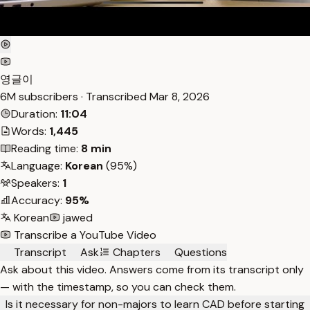
영글이
6M subscribers · Transcribed
Mar 8, 2026
Duration:
11:04
Words:
1,445
Reading time:
8 min
Language:
Korean
(95%)
Speakers:
1
Accuracy:
95%
Korean
jawed
Transcribe a YouTube Video
Transcript
Ask
Chapters
Questions
Ask about this video. Answers come from its transcript only
— with the timestamp, so you can check them.
Is it necessary for non-majors to learn CAD before starting