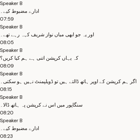
Speaker B
ادارے مضبوط کیے۔
07:59
Speaker B
اور یہ جو ابھی میاں نواز شریف کہہ رہے تھے۔
08:05
Speaker B
کہ یہاں کرپشن اتنی ہے ہم کیا کریں؟
08:09
Speaker B
اگر ہم کرپشن کے اوپر ہاتھ ڈالتے ہیں تو ڈویلپمنٹ نہیں ہو سکتی۔
08:15
Speaker B
سنگاپور میں اس نے کرپشن پہ ہاتھ ڈالا۔
08:20
Speaker B
ادارے مضبوط کیے۔
08:23