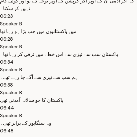
کہ اگر آدمی ان کے اوپر اگر کرپشن کے اوپر توجہ دے تو اور کوئی کام
نہیں کر سکتا۔
06:23
Speaker B
میں پاکستانیوں میں جب بڑا ہو رہا تھا
06:28
Speaker B
پاکستان سب سے تیزی سے اس خطے میں ترقی کر رہا تھا۔
06:34
Speaker B
ہم سب سے تیزی سے آگے جا رہے تھے۔
06:38
Speaker B
پاکستان کا جو سالانہ آمدنی تھی
06:44
Speaker B
وہ سنگاپور کے برابر تھی۔
06:48