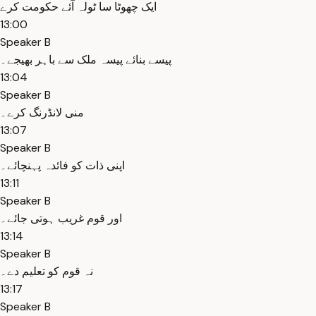
ایک چھوٹا سا ٹولہ آئے حکومت کرے
13:00
Speaker B
پیسے بنائے پیسہ ملک سے باہر بھیجے۔
13:04
Speaker B
منی لانڈرنگ کرے۔
13:07
Speaker B
اپنی ذات کو فائدہ پہنچائے۔
13:11
Speaker B
اور قوم غریب ہوتی جائے۔
13:14
Speaker B
نہ قوم کو تعلیم دے۔
13:17
Speaker B