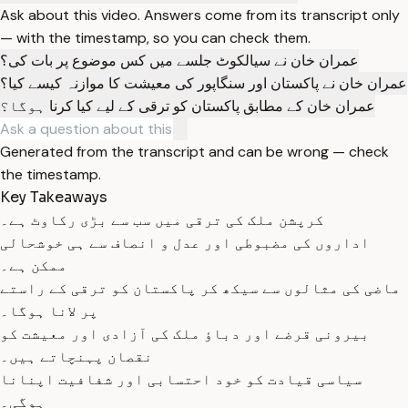
Ask about this video. Answers come from its transcript only
— with the timestamp, so you can check them.
عمران خان نے سیالکوٹ جلسے میں کس موضوع پر بات کی؟
عمران خان نے پاکستان اور سنگاپور کی معیشت کا موازنہ کیسے کیا؟
عمران خان کے مطابق پاکستان کو ترقی کے لیے کیا کرنا ہوگا؟
Generated from the transcript and can be wrong — check
the timestamp.
Key Takeaways
کرپشن ملک کی ترقی میں سب سے بڑی رکاوٹ ہے۔
اداروں کی مضبوطی اور عدل و انصاف سے ہی خوشحالی
ممکن ہے۔
ماضی کی مثالوں سے سیکھ کر پاکستان کو ترقی کے راستے
پر لانا ہوگا۔
بیرونی قرضے اور دباؤ ملک کی آزادی اور معیشت کو
نقصان پہنچاتے ہیں۔
سیاسی قیادت کو خود احتسابی اور شفافیت اپنانا
ہوگی۔