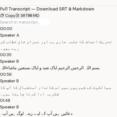
Full Transcript — Download SRT & Markdown
Copy
SRT
MD
00:00
Speaker A
تحریک انصاف کا جلسہ جاری ہے اور عمران خان خطاب کر
رہے ہیں۔
00:35
Speaker B
بسم اللہ الرحمن الرحیم ایاک نعبد و ایاک نستعین ماشاءاللہ
00:56
Speaker B
سیالکوٹ کے شہریوں میں اس شاندار استقبال کا آپ کا
شکریہ ادا کرنا چاہتا ہوں۔
01:48
Speaker B
دعائیں ہیں آپ کے لیے، زندہ لوگ ہیں آپ۔