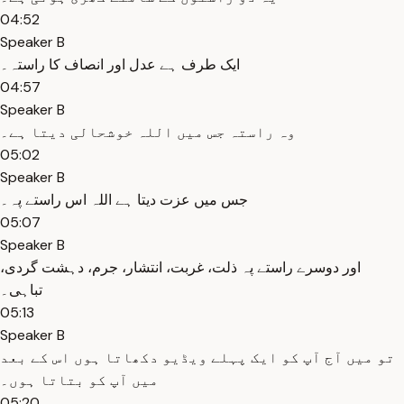
04:52
Speaker B
ایک طرف ہے عدل اور انصاف کا راستہ۔
04:57
Speaker B
وہ راستہ جس میں اللہ خوشحالی دیتا ہے۔
05:02
Speaker B
جس میں عزت دیتا ہے اللہ اس راستے پہ۔
05:07
Speaker B
اور دوسرے راستے پہ ذلت، غربت، انتشار، جرم، دہشت گردی،
تباہی۔
05:13
Speaker B
تو میں آج آپ کو ایک پہلے ویڈیو دکھاتا ہوں اس کے بعد
میں آپ کو بتاتا ہوں۔
05:20