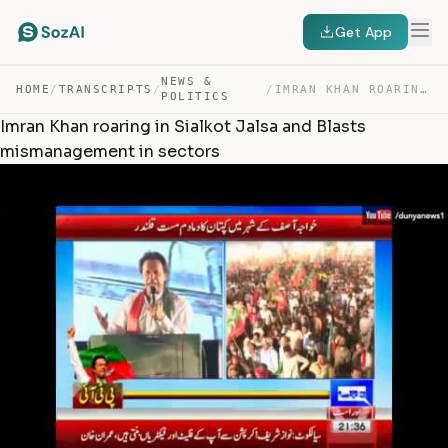
Get App
NEWS &
HOME
/
TRANSCRIPTS
/
/
IMRAN KHAN ROARING IN SIALKOT JALSA AND BLASTS MISMANAG… — TRANSCRIPT
POLITICS
Imran Khan roaring in Sialkot Jalsa and Blasts
mismanagement in sectors