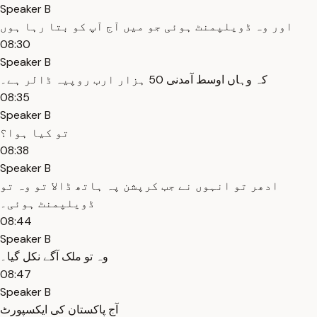
Speaker B
اور وہ ڈویلپمنٹ ہوئی جو میں آج آپ کو بتا رہا ہوں
08:30
Speaker B
کہ وہاں اوسط آمدنی 50 ہزار ارب روپیہ ڈالر ہے۔
08:35
Speaker B
تو کیا ہوا؟
08:38
Speaker B
ادھر تو انہوں نے جب کرپشن پہ ہاتھ ڈالا تو وہ تو
ڈویلپمنٹ ہوئی۔
08:44
Speaker B
وہ تو ملک آگے نکل گیا۔
08:47
Speaker B
آج پاکستان کی ایکسپورٹ