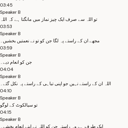
03:45
Speaker B
تو اللہ سے صرف ایک چیز نماز میں مانگتا ہے کہ اللہ
03:53
Speaker B
مجھے ان کے راستے پہ لگا جن کو تو نے نعمتیں بخشیں۔
03:59
Speaker B
جن کو انعام دیے۔
04:04
Speaker B
اللہ ان کے راستے نہیں جو اپنی تباہی کے راستے پہ نکل گئے۔
04:10
Speaker B
تو سیالکوٹ کے لوگو
04:15
Speaker B
ایک طرف ہے وہ راستہ جن کو اللہ نے اپنے انعام بخشے۔