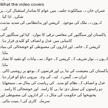
What the video covers
عمران خان نے سیالکوٹ جلسے میں عوام کا شاندار استقبال کرنے پر
شکریہ ادا کیا۔
انہوں نے ملک کی موجودہ کرپشن اور بدانتظامی کی شدید مذمت
کی۔
پاکستان اور سنگاپور کی معاشی ترقی کا موازنہ کیا اور سنگاپور کی
کامیابی میں عدل و انصاف کو کلیدی قرار دیا۔
کرپشن کے خاتمے اور اداروں کی مضبوطی کو خوشحالی کی بنیاد
بتایا۔
انہوں نے نواز شریف کے کرپشن کے حوالے سے بیانات کو تنقید کا نشانہ
بنایا۔
پاکستان کی معیشت کی تباہی اور قرضوں کے بوجھ پر روشنی ڈالی۔
ایران سے گیس نہ لینے کی وجہ بیرونی دباؤ کو قرار دیا۔
عدل و انصاف کے نظام کو مدینہ کی ریاست کی مثال سے سمجھایا۔
دو راستوں کی تمثیل دی: تباہی کا راستہ اور خوشحالی کا راستہ۔
پختونخوا کی حکومت کی مثال دے کر اداروں کی مضبوطی اور
سرمایہ کاری کی اہمیت بتائی۔