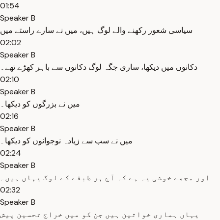
01:54
Speaker B
سیاسی شعور رکھنے والے لوگ ہیں، میں نے سارے راستے میں
02:02
Speaker B
دکانوں میں دیکھا، ساری جگہ لوگ دکانوں سے باہر کھڑے تھے۔
02:10
Speaker B
میں نے بزرگوں کو دیکھا۔
02:16
Speaker B
میں نے سب سے زیادہ نوجوانوں کو دیکھا۔
02:24
Speaker B
اور مجھے خوشی یہ ہے کہ آج ہر طبقے کے لوگ یہاں ہیں۔
02:32
Speaker B
یہاں ہماری خواتین ہیں جن کو میں خراج تحسین پیش