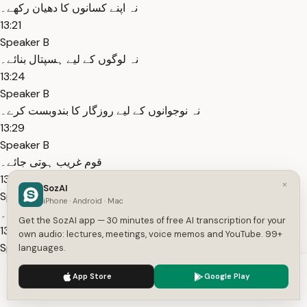
نہ اپنے کسانوں کا دھیان رکھے۔
13:21
Speaker B
نہ لوگوں کے لیے ہسپتال بنائے۔
13:24
Speaker B
نہ نوجوانوں کے لیے روزگار کا بندوبست کرے۔
13:29
Speaker B
قوم غریب ہوتی جائے۔
13:32
×
SozAI
Speaker B
iPhone · Android · Mac
مقروض ہوتی جائے۔
Get the SozAI app — 30 minutes of free AI transcription for your
13:35
own audio: lectures, meetings, voice memos and YouTube. 99+
Speaker B
languages.
پیسے چوری کر کے جب باہر جائیں گے تو ملک کو قرضے لیے۔
We use cookies to enhance your experience.
Privacy Policy
App Store
Google Play
13:40
Accept
Settings
Speaker B