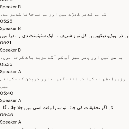
Speaker B
کہ ہم کدھر کھڑے ہیں اور ہم نے جانا کدھر ہے۔
05:25
Speaker B
یہ ذرا ویڈیو دیکھیں یہ کل نواز شریف نے ایک سٹیٹمنٹ دی ہے ذرا میں
05:31
Speaker B
یہ سن لیں اور پھر میں آپ کو آگے مزید بات کرتا ہوں۔
05:35
Speaker A
وزیراعظم نے کہا کہ اتنے گھپلے اور کرپشن کے سکینڈل
ہیں
05:40
Speaker A
کہ اگر تحقیقات کی جائے تو سارا وقت اسی میں چلا جائے گا۔
05:45
Speaker A