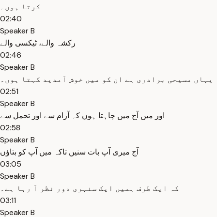
کرتا ہوں۔
02:40
Speaker B
رکشہ والے، ٹیکسی والے
02:46
Speaker B
یہاں مسیحی برادری ہے ان کو میں خوش آمدید کہتا ہوں۔
02:51
Speaker B
اور میں آج میں چاہتا ہوں کہ آرام سے اور تحمل سے
02:58
Speaker B
آج میری آپ بات سنیں تاکہ میں آپ کو بتاؤں
03:05
Speaker B
کہ ایک طرف ہمیں ایک سنہری دور نظر آ رہا ہے۔
03:11
Speaker B